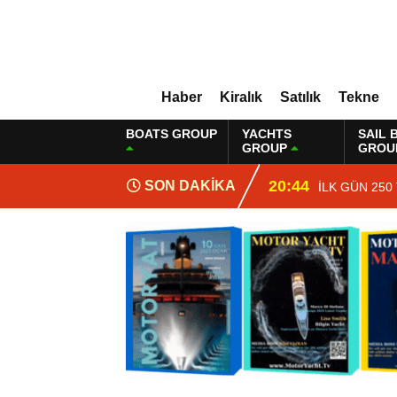
Haber
Kiralık
Satılık
Tekne
BOATS GROUP
YACHTS
SAIL 
GROUP
GROU
20:44
SON DAKİKA
İLK GÜN 250