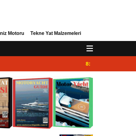
niz Motoru
Tekne Yat Malzemeleri
8:45
Eriş Pervane Üreti