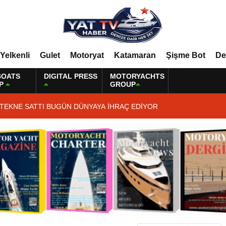
Yelkenli
Gulet
Motoryat
Katamaran
Şişme Bot
De
BOATS
DIGITAL PRESS
MOTORYACHTS
P
GROUP
 TEKNE SATTI BUGÜN DÜNYAYA İHRAÇ EDİYOR