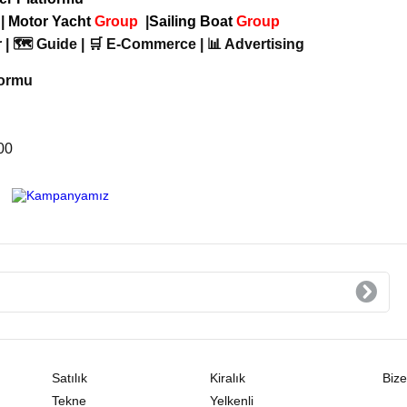
p
|
Motor Yacht
Group
|
Sailing Boat
Group
 | 🗺️ Guide | 🛒 E-Commerce | 📊 Advertising
formu
00
Satılık
Kiralık
Bize
Tekne
Yelkenli