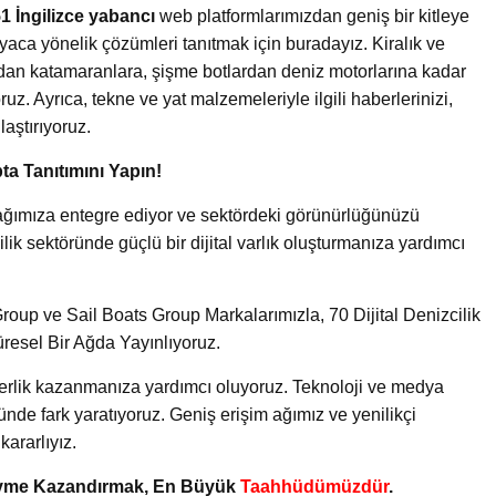
1 İngilizce yabancı
web platformlarımızdan geniş bir kitleye
yaca yönelik çözümleri tanıtmak için buradayız. Kiralık ve
ardan katamaranlara, şişme botlardan deniz motorlarına kadar
uz. Ayrıca, tekne ve yat malzemeleriyle ilgili haberlerinizi,
laştırıyoruz.
ta Tanıtımını Yapın!
ik ağımıza entegre ediyor ve sektördeki görünürlüğünüzü
lik sektöründe güçlü bir dijital varlık oluşturmanıza yardımcı
oup ve Sail Boats Group Markalarımızla, 70 Dijital Denizcilik
üresel Bir Ağda Yayınlıyoruz.
iderlik kazanmanıza yardımcı oluyoruz. Teknoloji ve medya
ünde fark yaratıyoruz. Geniş erişim ağımız ve yenilikçi
ararlıyız.
 Ivme Kazandırmak, En Büyük
Taahhüdümüzdür
.