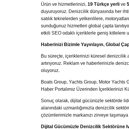
Ürün ve hizmetlerinizi,
19 Türkçe yerli
ve
5
duyuruyoruz. Denizcilik dünyasında her ihti
satılık teknelerden yelkenlilere, motoryatl
sunduğunuz hizmetleri global çapta tanıtıyor
etkili SEO odaklı içeriklerle geniş kitlelere u
Haberinizi Bizimle Yayınlayın, Global Çap
Bu süreçte, içeriklerinizi küresel denizcil
artırıyoruz. Reklam ve haberlerinizle denizci
oluyoruz.
Boats Group, Yachts Group, Motor Yachts Gr
Haber Portalımız Üzerinden İçeriklerinizi K
Sonuç olarak, dijital gücünüzle sektörde l
alanındaki uzmanlığımızla denizcilik sektör
çözümlerimizle markanızı zirveye taşımaya k
Dijital Gücümüzle Denizcilik Sektörüne