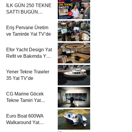
İLK GÜN 250 TEKNE
SATTI BUGÜN
DÜNYAYA İHRAÇ
EDİYOR
Eriş Pervane Üretim
ve Tamirde Yat TV’de
Efor Yacht Design Yat
Refit ve Bakımda Yat
TV’de
Yener Tekne Trawler
35 Yat TV’de
CG Marine Göcek
Tekne Tamiri Yat
TV’de
Euro Boat 600WA
Walkaround Yat
TV’de