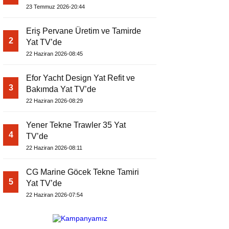
EDİYOR
23 Temmuz 2026-20:44
Eriş Pervane Üretim ve Tamirde
2
Yat TV’de
22 Haziran 2026-08:45
Efor Yacht Design Yat Refit ve
3
Bakımda Yat TV’de
22 Haziran 2026-08:29
Yener Tekne Trawler 35 Yat
4
TV’de
22 Haziran 2026-08:11
CG Marine Göcek Tekne Tamiri
5
Yat TV’de
22 Haziran 2026-07:54