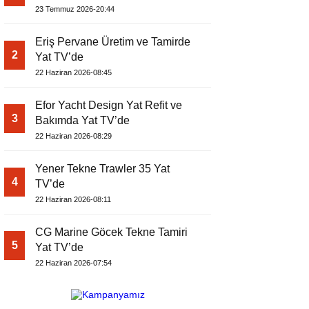
EDİYOR
23 Temmuz 2026-20:44
Eriş Pervane Üretim ve Tamirde
2
Yat TV’de
22 Haziran 2026-08:45
Efor Yacht Design Yat Refit ve
3
Bakımda Yat TV’de
22 Haziran 2026-08:29
Yener Tekne Trawler 35 Yat
4
TV’de
22 Haziran 2026-08:11
CG Marine Göcek Tekne Tamiri
5
Yat TV’de
22 Haziran 2026-07:54