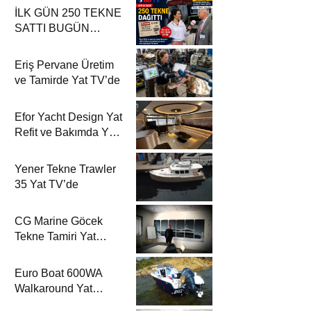
İLK GÜN 250 TEKNE
SATTI BUGÜN
DÜNYAYA İHRAÇ
EDİYOR
Eriş Pervane Üretim
ve Tamirde Yat TV’de
Efor Yacht Design Yat
Refit ve Bakımda Yat
TV’de
Yener Tekne Trawler
35 Yat TV’de
CG Marine Göcek
Tekne Tamiri Yat
TV’de
Euro Boat 600WA
Walkaround Yat
TV’de