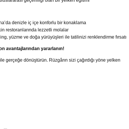
uluslararası geçerliliği olan bir yelken eğitimi
’da denizle iç içe konforlu bir konaklama
n restoranlarında lezzetli molalar
ng, yüzme ve doğa yürüyüşleri ile tatilinizi renklendirme fırsatı
on avantajlarından yararlanın!
ile gerçeğe dönüştürün. Rüzgârın sizi çağırdığı yöne yelken