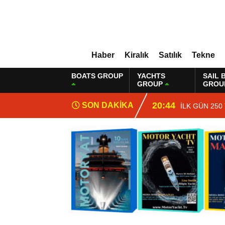
Haber
Kiralık
Satılık
Tekne
BOATS GROUP
YACHTS
SAIL 
GROUP
GROU
20:44
SON DAKİKA
İLK GÜN 250