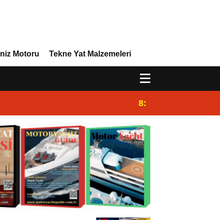
niz Motoru
Tekne Yat Malzemeleri
8:45
Eriş Pervane Üreti