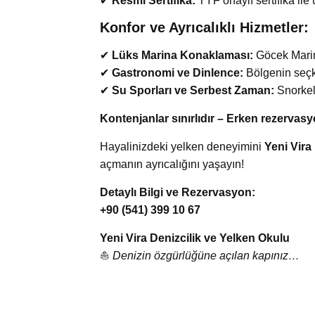
✔
Resmi Sertifika:
TYF onaylı sertifika ile 
Konfor ve Ayrıcalıklı Hizmetler:
✔
Lüks Marina Konaklaması:
Göcek Marina
✔
Gastronomi ve Dinlence:
Bölgenin seçki
✔
Su Sporları ve Serbest Zaman:
Snorkeli
Kontenjanlar sınırlıdır – Erken rezervasy
Hayalinizdeki yelken deneyimini
Yeni Vira
açmanın ayrıcalığını yaşayın!
Detaylı Bilgi ve Rezervasyon:
+90 (541) 399 10 67
Yeni Vira Denizcilik ve Yelken Okulu
⛵
Denizin özgürlüğüne açılan kapınız…