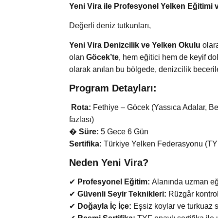
Yeni Vira ile Profesyonel Yelken Eğitimi
Değerli deniz tutkunları,
Yeni Vira Denizcilik ve Yelken Okulu
olara
olan
Göcek’te
, hem eğitici hem de keyif d
olarak anılan bu bölgede, denizcilik becerile
Program Detayları:
Rota:
Fethiye – Göcek (Yassıca Adalar, 
fazlası)
�
Süre:
5 Gece 6 Gün
Sertifika:
Türkiye Yelken Federasyonu (TYF
Neden Yeni Vira?
✔
Profesyonel Eğitim:
Alanında uzman eğit
✔
Güvenli Seyir Teknikleri:
Rüzgâr kontrol
✔
Doğayla İç İçe:
Eşsiz koylar ve turkuaz s