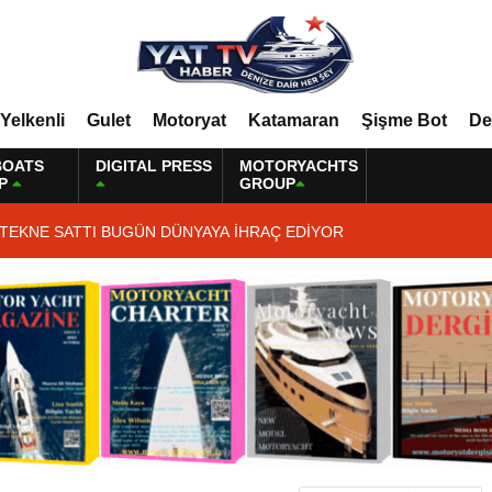
Yelkenli
Gulet
Motoryat
Katamaran
Şişme Bot
De
BOATS
DIGITAL PRESS
MOTORYACHTS
P
GROUP
 TEKNE SATTI BUGÜN DÜNYAYA İHRAÇ EDİYOR