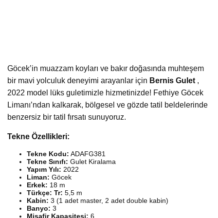
Göcek’in muazzam koyları ve bakır doğasında muhteşem
bir mavi yolculuk deneyimi arayanlar için
Bernis Gulet
,
2022 model lüks guletimizle hizmetinizde! Fethiye Göcek
Limanı’ndan kalkarak, bölgesel ve gözde tatil beldelerinde
benzersiz bir tatil fırsatı sunuyoruz.
Tekne Özellikleri:
Tekne Kodu:
ADAFG381
Tekne Sınıfı:
Gulet Kiralama
Yapım Yılı:
2022
Liman:
Göcek
Erkek:
18 m
Türkçe: Tr:
5,5 m
Kabin:
3 (1 adet master, 2 adet double kabin)
Banyo:
3
Misafir Kapasitesi:
6