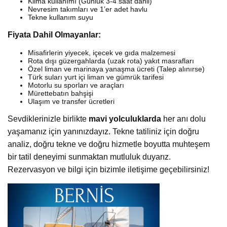
Klima kullanımı (Günlük 3-4 saat dahil)
Nevresim takımları ve 1’er adet havlu
Tekne kullanım suyu
Fiyata Dahil Olmayanlar:
Misafirlerin yiyecek, içecek ve gıda malzemesi
Rota dışı güzergahlarda (uzak rota) yakıt masrafları
Özel liman ve marinaya yanaşma ücreti (Talep alınırse)
Türk suları yurt içi liman ve gümrük tarifesi
Motorlu su sporları ve araçları
Mürettebatın bahşişi
Ulaşım ve transfer ücretleri
Sevdiklerinizle birlikte
mavi yolculuklarda
her anı dolu
yaşamanız için yanınızdayız. Tekne tatiliniz için doğru
analiz, doğru tekne ve doğru hizmetle boyutta muhteşem
bir tatil deneyimi sunmaktan mutluluk duyarız.
Rezervasyon ve bilgi için bizimle iletişime geçebilirsiniz!