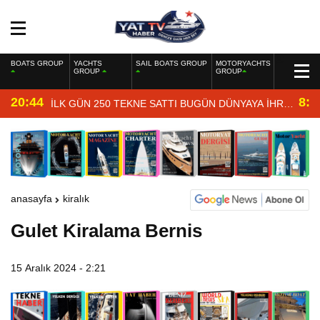
BOATS GROUP
YACHTS
SAIL BOATS GROUP
MOTORYACHTS
GROUP
GROUP
20:44
8:4
İLK GÜN 250 TEKNE SATTI BUGÜN DÜNYAYA İHRAÇ
EDİYOR
anasayfa
kiralık
Gulet Kiralama Bernis
15 Aralık 2024 - 2:21