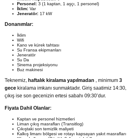
Personel:
3 (1 kaptan, 1 aşçı, 1 personel)
İklim:
Var
Jeneratör:
17 kW
Donanımlar:
İklim
Wifi
Kano ve kürek tahtası
Su Fransa ekipmanları
Jeneratör
Su Da
Sinema projeksiyonu
Buz makinesi
Teknemiz,
haftalık kiralama yapılmadan
, minimum
3
gece
kiralama imkanı sunmaktadır. Giriş saatimiz 14:30,
çıkış ise son gecenizin ertesi sabahı 09:30’dur.
Fiyata Dahil Olanlar:
Kaptan ve personel hizmetleri
Liman çıkış masrafları (Transitlog)
Çıkıştaki son temizlik maliyeti
Kalkış limanı bölgesi ve rotayı kapsayan yakıt masrafları