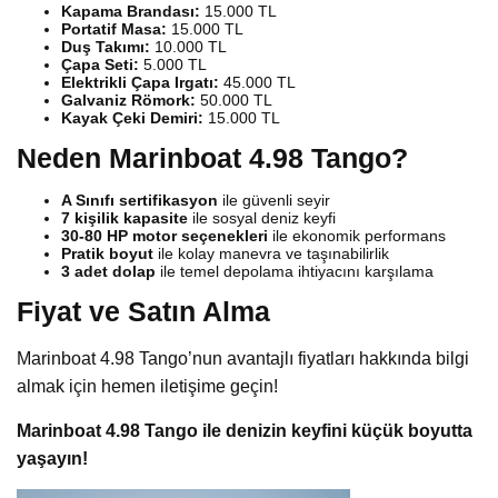
Kapama Brandası:
15.000 TL
Portatif Masa:
15.000 TL
Duş Takımı:
10.000 TL
Çapa Seti:
5.000 TL
Elektrikli Çapa Irgatı:
45.000 TL
Galvaniz Römork:
50.000 TL
Kayak Çeki Demiri:
15.000 TL
Neden Marinboat 4.98 Tango?
A Sınıfı sertifikasyon
ile güvenli seyir
7 kişilik kapasite
ile sosyal deniz keyfi
30-80 HP motor seçenekleri
ile ekonomik performans
Pratik boyut
ile kolay manevra ve taşınabilirlik
3 adet dolap
ile temel depolama ihtiyacını karşılama
Fiyat ve Satın Alma
Marinboat 4.98 Tango’nun avantajlı fiyatları hakkında bilgi
almak için hemen iletişime geçin!
Marinboat 4.98 Tango ile denizin keyfini küçük boyutta
yaşayın!