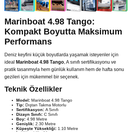
Marinboat 4.98 Tango:
Kompakt Boyutta Maksimum
Performans
Deniz keyfini küçük boyutlarda yaşamak isteyenler için
ideal
Marinboat 4.98 Tango
, A sınıfı sertifikasyonu ve
pratik tasarımıyla hem günlük kullanım hem de hafta sonu
gezileri için mükemmel bir seçenek.
Teknik Özellikler
Model:
Marinboat 4.98 Tango
Tip:
Dıştan Takma Motorlu
Sertifikasyon:
A Sınıfı
Dizayn Sınıfı:
C Sınıfı
Boy:
4.98 Metre
Genişlik:
2.30 Metre
Küpeşte Yüksekliği:
1.10 Metre