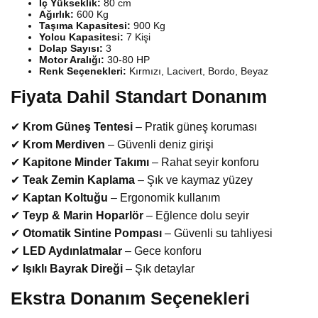
İç Yükseklik:
80 cm
Ağırlık:
600 Kg
Taşıma Kapasitesi:
900 Kg
Yolcu Kapasitesi:
7 Kişi
Dolap Sayısı:
3
Motor Aralığı:
30-80 HP
Renk Seçenekleri:
Kırmızı, Lacivert, Bordo, Beyaz
Fiyata Dahil Standart Donanım
✔
Krom Güneş Tentesi
– Pratik güneş koruması
✔
Krom Merdiven
– Güvenli deniz girişi
✔
Kapitone Minder Takımı
– Rahat seyir konforu
✔
Teak Zemin Kaplama
– Şık ve kaymaz yüzey
✔
Kaptan Koltuğu
– Ergonomik kullanım
✔
Teyp & Marin Hoparlör
– Eğlence dolu seyir
✔
Otomatik Sintine Pompası
– Güvenli su tahliyesi
✔
LED Aydınlatmalar
– Gece konforu
✔
Işıklı Bayrak Direği
– Şık detaylar
Ekstra Donanım Seçenekleri