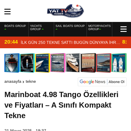
BOATS GROUP
YACHTS
SAIL BOATS GROUP
MOTORYACHTS
GROUP
GROUP
20:44
8:4
İLK GÜN 250 TEKNE SATTI BUGÜN DÜNYAYA İHRAÇ
EDİYOR
anasayfa
tekne
Marinboat 4.98 Tango Özellikleri
ve Fiyatları – A Sınıfı Kompakt
Tekne
21 Mayıs 2025 - 19:37