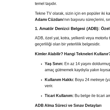
temel taşıdır.
Tekne TV olarak, sizin için en popüler iki k
Adamı Cüzdanı
‘nın başvuru süreçlerini, sı
1. Amatör Denizci Belgesi (ADB): Özel
ADB, özel yat, kotra, yelkenli veya motorlu 
geçerliliği olan bir yeterlilik belgesidir.
Kimler Alabilir? Hangi Tekneleri Kullanır
Yaş Sınırı:
En az 14 yaşını doldurmuş 
amaç gütmemek kaydıyla yakın kıyısal 
Kullanım Hakkı:
Boyu 24 metreye (yak
verir.
Ticari Kullanım:
Bu belge ile ticari a
ADB Alma Süreci ve Sınav Detayları