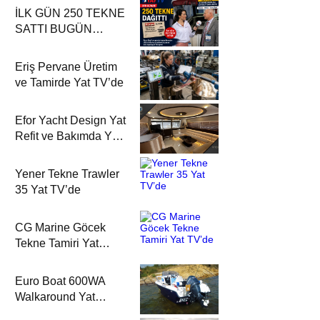
İLK GÜN 250 TEKNE
SATTI BUGÜN
DÜNYAYA İHRAÇ
EDİYOR
Eriş Pervane Üretim
ve Tamirde Yat TV’de
Efor Yacht Design Yat
Refit ve Bakımda Yat
TV’de
Yener Tekne Trawler
35 Yat TV’de
CG Marine Göcek
Tekne Tamiri Yat
TV’de
Euro Boat 600WA
Walkaround Yat
TV’de