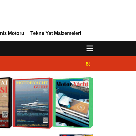
niz Motoru
Tekne Yat Malzemeleri
8:45
Eriş Pervane Üreti