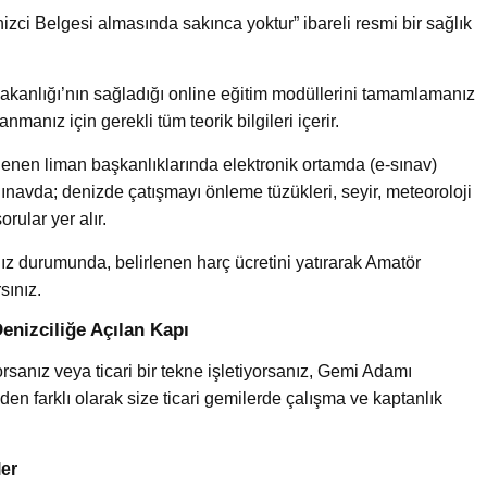
izci Belgesi almasında sakınca yoktur” ibareli resmi bir sağlık
akanlığı’nın sağladığı online eğitim modüllerini tamamlamanız
nmanız için gerekli tüm teorik bilgileri içerir.
lenen liman başkanlıklarında elektronik ortamda (e-sınav)
Sınavda; denizde çatışmayı önleme tüzükleri, seyir, meteoroloji
rular yer alır.
z durumunda, belirlenen harç ücretini yatırarak Amatör
sınız.
enizciliğe Açılan Kapı
rsanız veya ticari bir tekne işletiyorsanız, Gemi Adamı
en farklı olarak size ticari gemilerde çalışma ve kaptanlık
ler