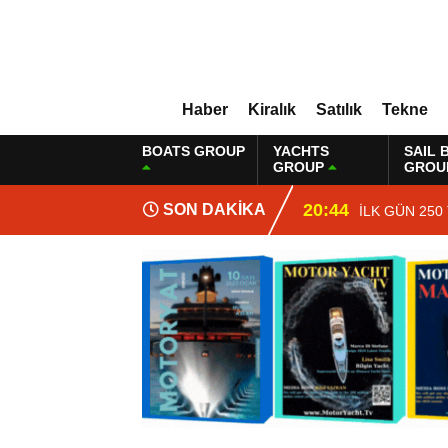
Haber
Kiralık
Satılık
Tekne
BOATS GROUP
YACHTS
SAIL 
GROUP
GROU
20:44
SON DAKİKA
İLK GÜN 250