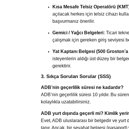
Kısa Mesafe Telsiz Operatörü (KMT)
açılacak herkes için telsiz cihazı ku
başvurmanız önerilir.
Gemici / Yağcı Belgeleri:
Ticari tekn
çalışmak için gereken giriş seviyesi be
Yat Kaptanı Belgesi (500 Groston’a
isteyenlerin aldığı üst düzey bir belge
gerektirir.
3. Sıkça Sorulan Sorular (SSS)
ADB’nin geçerlilik süresi ne kadardır?
ADB’nin geçerlilik süresi 10 yıldır. Bu süre
kolaylıkla uzatabilirsiniz.
ADB yurt dışında geçerli mi? Kimlik yer
Evet, ADB uluslararası bir belgedir ve yurt
tanır. Ancak, bir seyahat belgesi (pasaport)