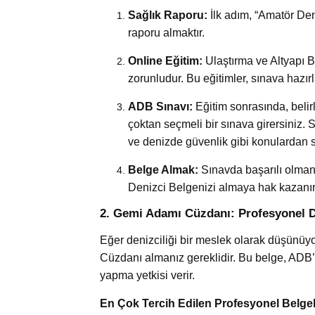
Sağlık Raporu:
İlk adım, “Amatör Den
raporu almaktır.
Online Eğitim:
Ulaştırma ve Altyapı B
zorunludur. Bu eğitimler, sınava hazırla
ADB Sınavı:
Eğitim sonrasında, belir
çoktan seçmeli bir sınava girersiniz. 
ve denizde güvenlik gibi konulardan so
Belge Almak:
Sınavda başarılı olmanı
Denizci Belgenizi almaya hak kazanır
2. Gemi Adamı Cüzdanı: Profesyonel D
Eğer denizciliği bir meslek olarak düşünüyo
Cüzdanı almanız gereklidir. Bu belge, ADB’d
yapma yetkisi verir.
En Çok Tercih Edilen Profesyonel Belge