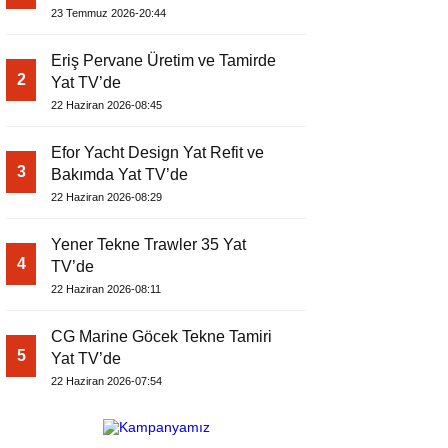
EDİYOR
23 Temmuz 2026-20:44
Eriş Pervane Üretim ve Tamirde
2
Yat TV’de
22 Haziran 2026-08:45
Efor Yacht Design Yat Refit ve
3
Bakımda Yat TV’de
22 Haziran 2026-08:29
Yener Tekne Trawler 35 Yat
4
TV’de
22 Haziran 2026-08:11
CG Marine Göcek Tekne Tamiri
5
Yat TV’de
22 Haziran 2026-07:54