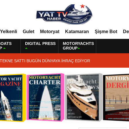
Yelkenli
Gulet
Motoryat
Katamaran
Şişme Bot
De
BOATS
DIGITAL PRESS
MOTORYACHTS
P
GROUP
 TEKNE SATTI BUGÜN DÜNYAYA İHRAÇ EDİYOR