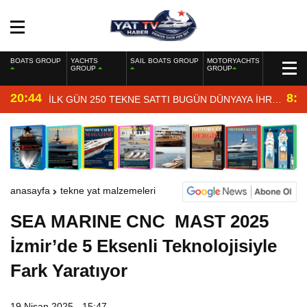
BOATS GROUP
YACHTS
SAIL BOATS GROUP
MOTORYACHTS
GROUP
GROUP
20:44
8:4
İLK GÜN 250 TEKNE SATTI BUGÜN DÜNYAYA İHRAÇ
EDİYOR
anasayfa
tekne yat malzemeleri
SEA MARINE CNC MAST 2025
İzmir’de 5 Eksenli Teknolojisiyle
Fark Yaratıyor
19 Nisan 2025 - 15:47