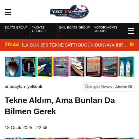
BOATS GROUP
YACHTS
SAIL BOATS GROUP
MOTORYACHTS
GROUP
GROUP
20:44
8:4
İLK GÜN 250 TEKNE SATTI BUGÜN DÜNYAYA İHRAÇ
EDİYOR
anasayfa
yelkenli
Tekne Aldım, Ama Bunları Da
Bilmen Gerek
18 Ocak 2025 - 22:58