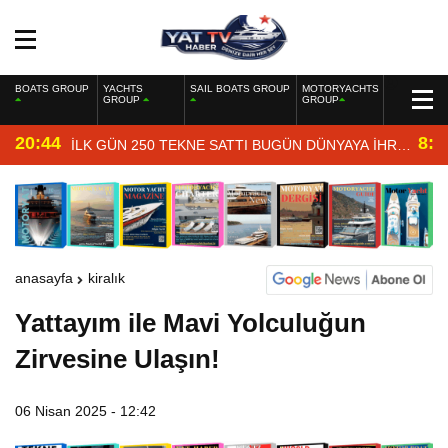
BOATS GROUP
YACHTS
SAIL BOATS GROUP
MOTORYACHTS
GROUP
GROUP
20:44
8:4
İLK GÜN 250 TEKNE SATTI BUGÜN DÜNYAYA İHRAÇ
EDİYOR
anasayfa
kiralık
Yattayım ile Mavi Yolculuğun
Zirvesine Ulaşın!
06 Nisan 2025 - 12:42